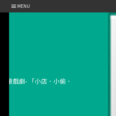
MENU
夜兒童戲劇- 「小店．小偷．
」
- Search 分類搜尋
近期演出 Recent
2025