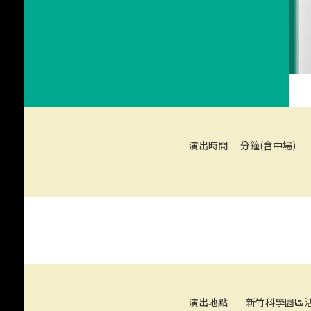
演出時間
分鐘(含中場)
《星空下的約定》
演出地點
新竹科學園區