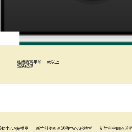
建議觀賞年齡
歲以上
巡演紀錄
小豬探２「教室很有事」
《牛先生的
活動中心A館禮堂
新竹科學園區活動中心A館禮堂
新竹科學園區活動