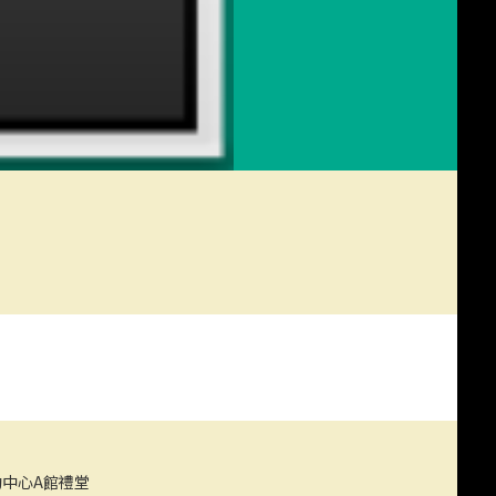
鬧鐘》
中心A館禮堂