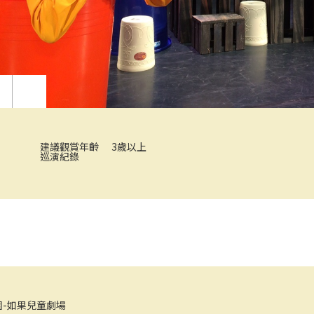
建議觀賞年齡
3歲以上
巡演紀錄
小豬探２「教室很有事」
《牛先生的
-如果兒童劇場