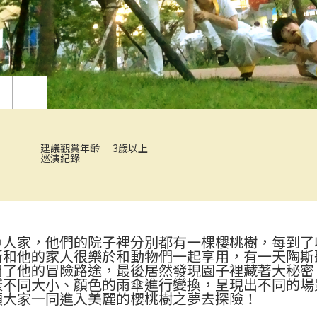
建議觀賞年齡
3歲以上
巡演紀錄
小豬探２「教室很有事」
《牛先生的
戶人家，他們的院子裡分別都有一棵櫻桃樹，每到了
斯和他的家人很樂於和動物們一起享用，有一天陶斯
開了他的冒險路途，最後居然發現園子裡藏著大秘密
樣不同大小、顏色的雨傘進行變換，呈現出不同的場
領大家一同進入美麗的櫻桃樹之夢去探險！