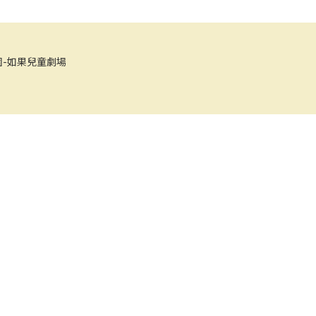
《布萊梅樂隊》
《神奇溫泉
-如果兒童劇場
《白蛇傳》
《愛 part