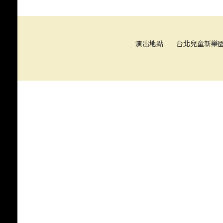
114年夏夜兒童戲劇- 「小
店．小偷．小豬探！」
演出地點
台北兒童新樂園
《月神少女》