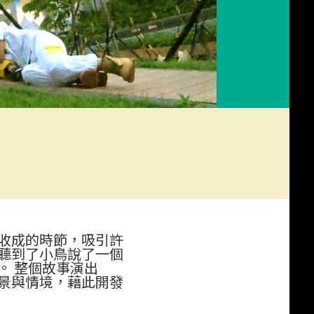
鬧鐘》
收成的時節，吸引許
聽到了小鳥說了一個
。 整個故事演出
景與情境，藉此開發