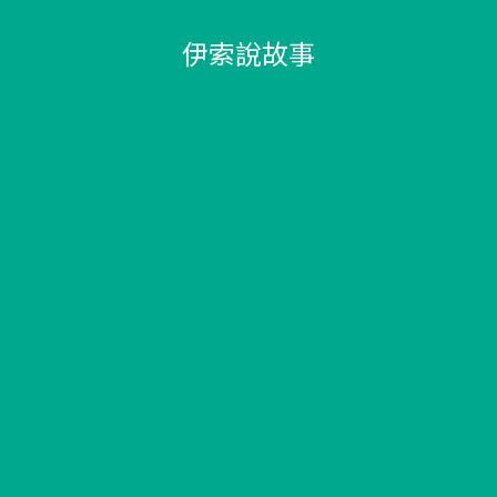
夜鶯
伊索說故事
光之學校