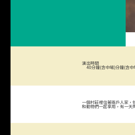
演出時間
40分鐘(含中場)分鐘(含中
《星空下的約定》
一個村莊裡住著兩戶人家，
和動物們一起享用，有一天