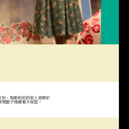
鬧鐘》
來到，陶斯和他的家人很樂於
發現園子裡藏著大秘密。