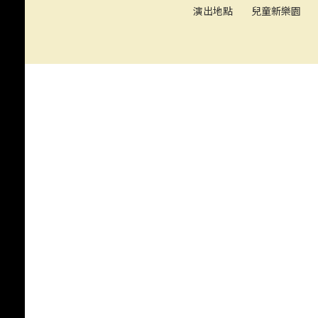
114年夏夜兒童戲劇- 「小
演出地點
兒童新樂園
店．小偷．小豬探！」
《月神少女》