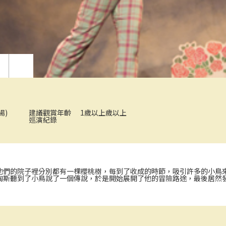
場)
建議觀賞年齡
1歲以上歲以上
小豬探２「教室很有事」
《牛先生的
巡演紀錄
他們的院子裡分別都有一棵櫻桃樹，每到了收成的時節，吸引許多的小鳥
陶斯聽到了小鳥說了一個傳說，於是開始展開了他的冒險路途，最後居然