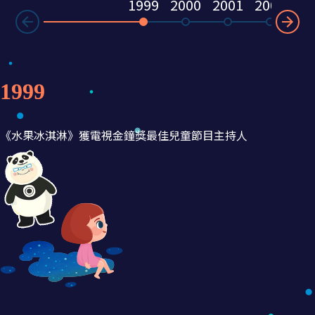
1999
2000
2001
2002
20
Ne
rev
1999
《水果冰淇淋》獲電視金鐘獎最佳兒童節目主持人