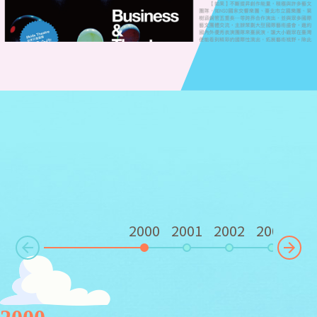
2000
2001
2002
2003
20
Ne
rev