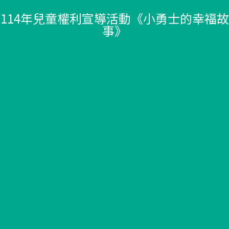
夜鶯
114年兒童權利宣導活動《小勇士的幸福故
事》
光之學校