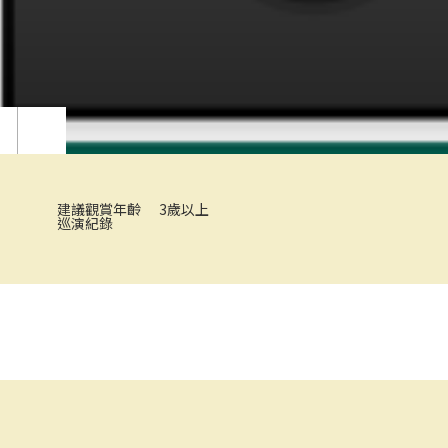
建議觀賞年齡
3歲以上
巡演紀錄
小豬探２「教室很有事」
《牛先生的