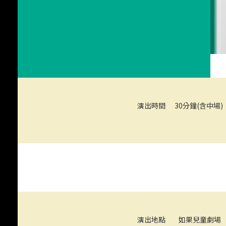
演出時間
30分鐘(含中場)
《星空下的約定》
演出地點
如果兒童劇場