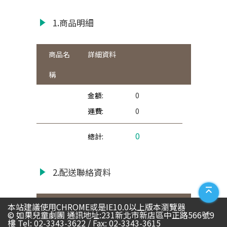
1.商品明細
商品名
稱
0
0
0
2.配送聯絡資料
訂購人資訊
本站建議使用CHROME或是IE10.0以上版本瀏覽器
© 如果兒童劇團 通訊地址:231新北市新店區中正路566號9
樓 Tel: 02-3343-3622 / Fax: 02-3343-3615