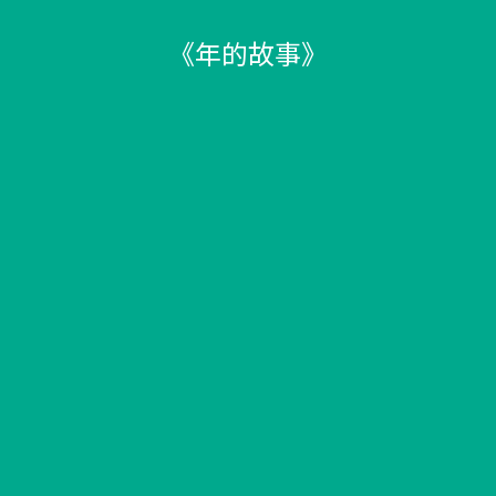
夜鶯
《年的故事》
光之學校