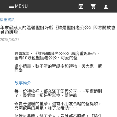
MENU
演出資訊
​年末最感人的溫馨聖誕好戲《誰是聖誕老公公》即將開放會
員預購啦！
2025/08/27
睽違6年，《誰是聖誕老公公》再度重返舞台，
全場10幾位聖誕老公公、可愛的聖
誕小精靈、數不清的聖誕樹和禮物，與大家一起
同樂
故事簡介
每一份禮物裡，都充滿了愛與分享……聖誕節到
了，整個鎮上都是聖誕樹、薑餅爺
爺賣著溫暖的薑茶，還有小朋友合唱的聖誕歌，
充滿歡樂的氣氛，除了葉老頭……
他脾氣暴躁、怨天尤人，看誰都不順眼！「過什