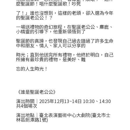
麼聖誕節！唱什麼聖誕歌！吵死
了！」誰也沒想到，這樣的老頭，卻入選為今年
的聖誕老公公！？
一場送禮物的奇幻旅程，在聖誕老公公、麋鹿、
小精靈的引導下，他重新領悟到了
聖誕節的真諦，也發現自己過去錯過了許多生命
中和朋友、情人、家人可以分享的
時光；直到他送完所有禮物，他終於明白，自己
所擁有最珍貴的禮物，是美好、難
忘的人生時光！
《誰是聖誕老公公》
演出時間｜2025年12月13~14日 10:30、14:30
共4個場次
演出地點｜臺北表演藝術中心大劇院(臺北市士
林區劍潭路1號)