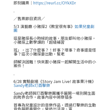
即刻購票｜
https://reurl.cc/OYkXDr
.
／售票節目資訊／
5/3 演藝廳 小豬探2《教室很有事》
如果兒童劇
團
這是豬探長小時候的故事，朋友都叫他小豬探，
小豬探上數學課的「超級補習
班」，出了什麼事？！好事？壞事？奇事還是怪
事？這次小豬探要出動，幫老
師解決困難！快來跟小豬探一起解開生活中的小
案件！
.
6/28 實驗劇場《Story Jam Live! 故事果汁機》
Sandy老師x玎酉擊樂
Sandy老師與玎酉擊樂團攜手展開一場別開生面
的跨界合作。故事內容中將穿插多
首專為兒童設計的音樂作品，透過打擊樂的生動
音色與節奏變化，營造出活潑、富