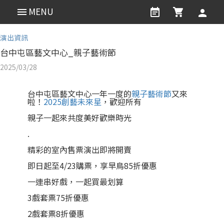
MENU
演出資訊
​台中屯區藝文中心_親子藝術節
2025/03/28
台中屯區藝文中心一年一度的
親子藝術節
又來
啦！
2025創藝未來星
，歡迎所有
親子一起來共度美好歡樂時光
.
精彩的室內售票演出即將開賣
即日起至4/23購票，享早鳥85折優惠
一連串好戲，一起買最划算
3戲套票75折優惠
2戲套票8折優惠