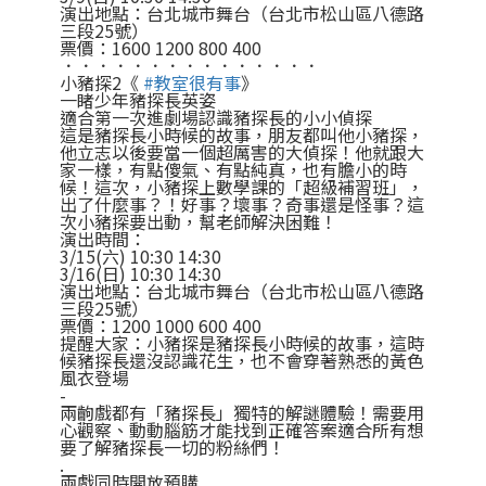
演出地點：台北城市舞台（台北市松山區八德路
三段25號）
票價：1600 1200 800 400
．．．．．．．．．．．．．．．
小豬探2《
#教室很有事
》
一睹少年豬探長英姿
適合第一次進劇場認識豬探長的小小偵探
這是豬探長小時候的故事，朋友都叫他小豬探，
他立志以後要當一個超厲害的大偵探！他就跟大
家一樣，有點傻氣、有點純真，也有膽小的時
候！這次，小豬探上數學課的「超級補習班」，
出了什麼事？！好事？壞事？奇事還是怪事？這
次小豬探要出動，幫老師解決困難！
演出時間：
3/15(六) 10:30 14:30
3/16(日) 10:30 14:30
演出地點：台北城市舞台（台北市松山區八德路
三段25號）
票價：1200 1000 600 400
提醒大家：小豬探是豬探長小時候的故事，這時
候豬探長還沒認識花生，也不會穿著熟悉的黃色
風衣登場
-
兩齣戲都有「豬探長」獨特的解謎體驗！需要用
心觀察、動動腦筋才能找到正確答案適合所有想
要了解豬探長一切的粉絲們！
.
兩戲同時開放預購