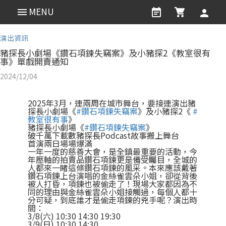
MENU
演出資訊
豬探長小劇場《鑽石項鍊失竊案》及小豬探2《教室很有
事》單戲開賣通知
2024/12/04
2025年3月，連兩周在城市舞台，要接連演出豬
探長小劇場《
#鑽石項鍊失竊案
》及小豬探2《
#
教室很有事
》
豬探長小劇場《
#鑽石項鍊失竊案
》
破千萬下載數豬探長Podcast故事搬上舞台
首演兩日場場爆滿
一年一度的慈善大會，是全鎮最重要的活動，今
年壓軸的拍賣品鑽石項鍊更是備受矚目，全城的
人都來一睹這條鑽石項鍊的風采。本來應該戴著
鑽石項鍊上台演唱的金絲雀雲朵小姐，卻從背後
被人打昏，項鍊也被偷走了！現場大家都因為不
同的理由與金絲雀雲朵小姐接觸過，每個人都十
分可疑，到底誰才是偷走項鍊的兇手呢？演出時
間：
3/8(六) 10:30 14:30 19:30
3/9(日) 10:30 14:30