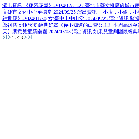
演出資訊
《秘密花園》-2024/12/21-22 臺北市藝文推廣處城市
高雄市文化中心至德堂
2024/09/25
演出資訊
「小店．小偷．小豬探
鎖返應》-2024/11/30(六)臺中市中山堂
2024/09/25
演出資訊
豬探
郎祖筠 x 鍾欣凌 經典好戲《你不知道的白雪公主》本周高雄至
天】襲捲兒童新樂園
2024/03/08
演出資訊
如果兒童劇團最經典
12/23